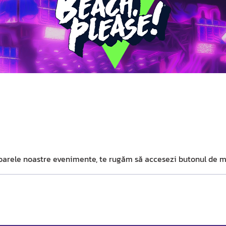
ătoarele noastre evenimente, te rugăm să accesezi butonul de m