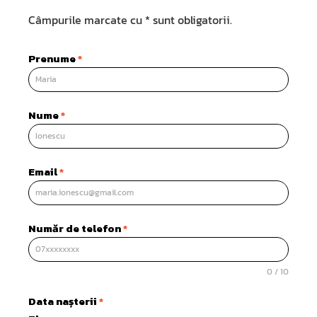
Câmpurile marcate cu * sunt obligatorii.
Prenume
*
Nume
*
Email
*
Număr de telefon
*
0 / 10
Data nașterii
*